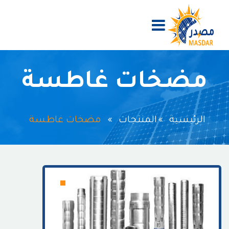
مضخات غاطسة
الرئيسية
المنتجات
مضخات غاطسة